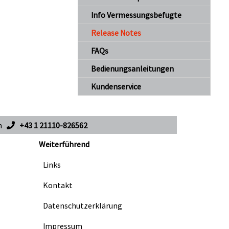
Info Vermessungsbefugte
Release Notes
FAQs
Bedienungsanleitungen
Kundenservice
en
+43 1 21110-826562
Weiterführend
Links
Kontakt
Datenschutzerklärung
Impressum