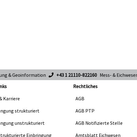
sung & Geoinformation
+43 1 21110-822160
Mess- & Eichwes
nks
Rechtliches
& Karriere
AGB
ingung strukturiert
AGB PTP
ingung unstrukturiert
AGB Notifizierte Stelle
Strukturierte Einbringung
Amtsblatt Eichwesen