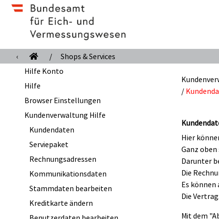
‹
/
Shops & Services
Hilfe Konto
Kundenverw
Hilfe
/
Kundenda
Browser Einstellungen
Kundenverwaltung Hilfe
Kundendat
Kundendaten
Hier können
Serviepaket
Ganz oben 
Rechnungsadressen
Darunter be
Die Rechnu
Kommunikationsdaten
Es können 
Stammdaten bearbeiten
Die Vertra
Kreditkarte ändern
Mit dem "A
Benutzerdaten bearbeiten