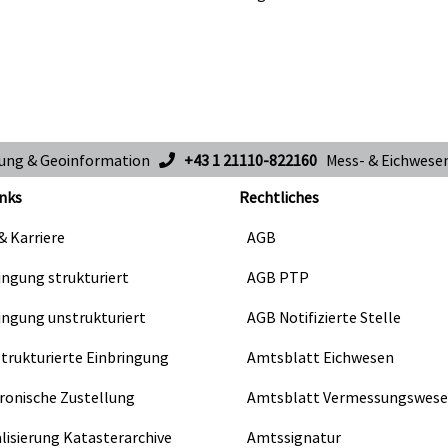
sung & Geoinformation
+43 1 21110-822160
Mess- & Eichwes
nks
Rechtliches
& Karriere
AGB
ingung strukturiert
AGB PTP
ingung unstrukturiert
AGB Notifizierte Stelle
Strukturierte Einbringung
Amtsblatt Eichwesen
ronische Zustellung
Amtsblatt Vermessungswes
alisierung Katasterarchive
Amtssignatur