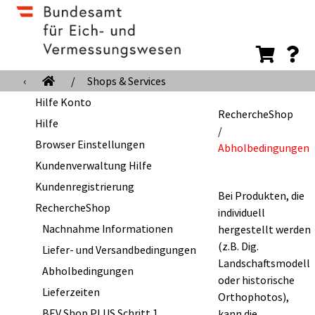
‹
/
Shops & Services
Hilfe Konto
RechercheShop
Hilfe
/
Browser Einstellungen
Abholbedingungen
Kundenverwaltung Hilfe
Kundenregistrierung
Bei Produkten, die
RechercheShop
individuell
Nachnahme Informationen
hergestellt werden
(z.B. Dig.
Liefer- und Versandbedingungen
Landschaftsmodell
Abholbedingungen
oder historische
Lieferzeiten
Orthophotos),
BEV Shop PLUS Schritt 1
kann die