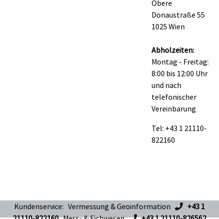
Obere
Donaustraße 55
1025 Wien
Abholzeiten:
Montag - Freitag:
8:00 bis 12:00 Uhr
und nach
telefonischer
Vereinbarung
Tel: +43 1 21110-
822160
Kundenservice: Vermessung & Geoinformation
+43 1
21110-822160
Mess- & Eichwesen
+43 1 21110-826562