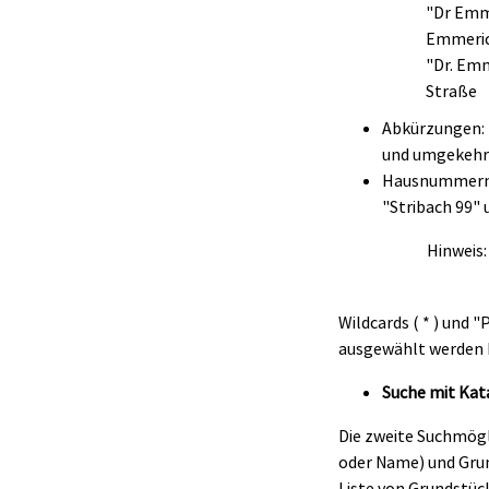
"Dr Emme
Emmeric
"Dr. Em
Straße
Abkürzungen: "
und umgekehr
Hausnummern m
"Stribach 99" 
Hinweis:
Wildcards ( * ) und 
ausgewählt werden 
Suche mit Kat
Die zweite Suchmög
oder Name) und Gru
Liste von Grundstü