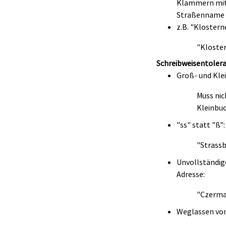
Klammern mit 
Straßenname m
z.B. "Klostern
"Kloster
Schreibweisentolera
Groß- und Kle
Muss nic
Kleinbu
"ss" statt "ß":
"Strassb
Unvollständig
Adresse:
"Czerma
Weglassen von