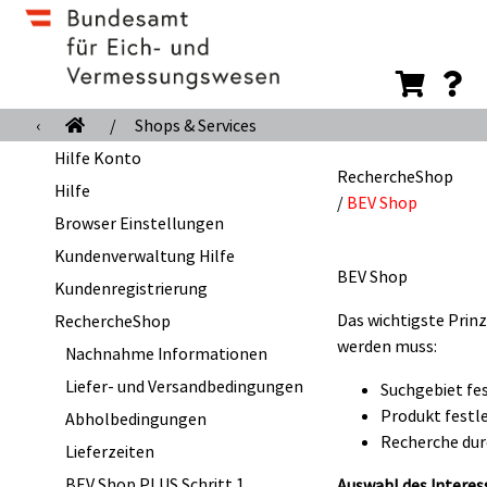
‹
/
Shops & Services
Hilfe Konto
RechercheShop
Hilfe
/
BEV Shop
Browser Einstellungen
Kundenverwaltung Hilfe
BEV Shop
Kundenregistrierung
Das wichtigste Prinz
RechercheShop
werden muss:
Nachnahme Informationen
Liefer- und Versandbedingungen
Suchgebiet fe
Produkt festl
Abholbedingungen
Recherche du
Lieferzeiten
BEV Shop PLUS Schritt 1
Auswahl des Interes